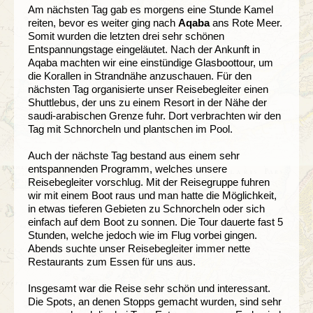
Am nächsten Tag gab es morgens eine Stunde Kamel
reiten, bevor es weiter ging nach
Aqaba
ans Rote Meer.
Somit wurden die letzten drei sehr schönen
Entspannungstage eingeläutet. Nach der Ankunft in
Aqaba machten wir eine einstündige Glasboottour, um
die Korallen in Strandnähe anzuschauen. Für den
nächsten Tag organisierte unser Reisebegleiter einen
Shuttlebus, der uns zu einem Resort in der Nähe der
saudi-arabischen Grenze fuhr. Dort verbrachten wir den
Tag mit Schnorcheln und plantschen im Pool.
Auch der nächste Tag bestand aus einem sehr
entspannenden Programm, welches unsere
Reisebegleiter vorschlug. Mit der Reisegruppe fuhren
wir mit einem Boot raus und man hatte die Möglichkeit,
in etwas tieferen Gebieten zu Schnorcheln oder sich
einfach auf dem Boot zu sonnen. Die Tour dauerte fast 5
Stunden, welche jedoch wie im Flug vorbei gingen.
Abends suchte unser Reisebegleiter immer nette
Restaurants zum Essen für uns aus.
Insgesamt war die Reise sehr schön und interessant.
Die Spots, an denen Stopps gemacht wurden, sind sehr