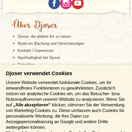
Über Djoser
Djoser, die andere Art zu reisen
Rund um Buchung und Versicherungen
Kontakt / Impressum
Nachhaltigkeit bei Djoser
Reiseblog
Djoser verwendet Cookies
Informationen
Unsere Website verwendet funktionale Cookies, um ihr
einwandfreies Funktionieren zu gewährleisten. Zusätzlich
Reisemessen
setzen wir analytische Cookies ein, um das Besucher- bzw.
Häufig gestellte Fragen
Nutzeraufkommen unserer Website zu analysieren. Wenn Sie
AGB
auf
„Alle akzeptieren“
klicken, stimmen Sie der Verwendung
von Marketing-Cookies zu. Diese umfassen auch Cookies für
Formblatt
personalisierte Werbung, die Ihre Daten zur
Datenschutz
Anzeigepersonalisierung an Google und andere Dritte
Informationstage
weitergeben können.