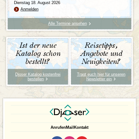
Dienstag 18. August 2026
Anmelden
Alle Termine ansehen
Ist der neue
Reisetipps,
Katalog schon
Angebote und
bestellt?
Neuigkeiten?
Djoser Katalog kostenfrei
Tragt euch hier für unseren
bestellen
Newsletter ein
Anrufen
Mail
Kontakt