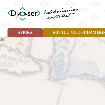
AFRIKA
MITTEL- UND SÜDAMERI
Art der Reise
Art der Reise
Länder
Länder
Djoser Reisen (8)
Djoser Reisen (13)
Ägypten
Argentin
Djoser Family (5)
Djoser Family (8)
Botswana
Bolivien
Wander- und Fahrradreisen
Eswatini (Swasiland)
Brasilien
(1)
Kap Verde
Chile
Kenia
Costa Ri
Lesotho
Ecuador
Madagaskar
Französ
Marokko
Guatema
Namibia
Guyana
Sansibar
Hondura
Simbabwe
Kolumbi
Südafrika
Kuba