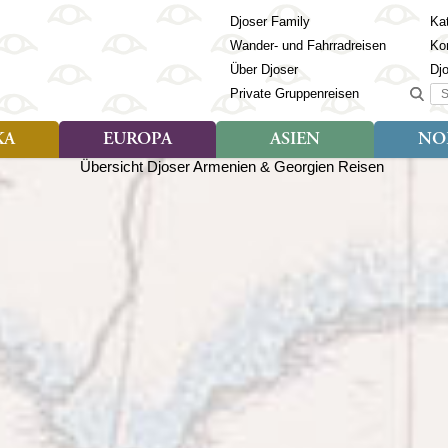
Djoser Family
Kat
Wander- und Fahrradreisen
Ko
Über Djoser
Dj
Suc
Private Gruppenreisen
KA
EUROPA
ASIEN
NO
Art der Reise
Art der Reise
Länder
Art der R
Län
ien
Djoser Reisen (9)
Djoser Reisen (23)
Albanien
Djoser Re
Bh
Djoser Family (3)
Djoser Family (12)
Andorra
Djoser Fa
Ch
Wander- und Fahrradreisen
Wander- und Fahrradreisen
Armenien
In
(6)
(1)
Aserbaidschan
In
ca
Azoren
Ja
Balkan
Ka
isch Guayana
Baltikum
Ka
la
Bosnien & Herzegowina
Ki
Estland
La
s
Finnland
Ma
en
Georgien
Mo
Griechenland