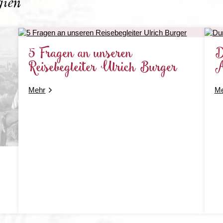
gien
5 Fragen an unseren
D
Reisebegleiter Ulrich Burger
A
Mehr
Me