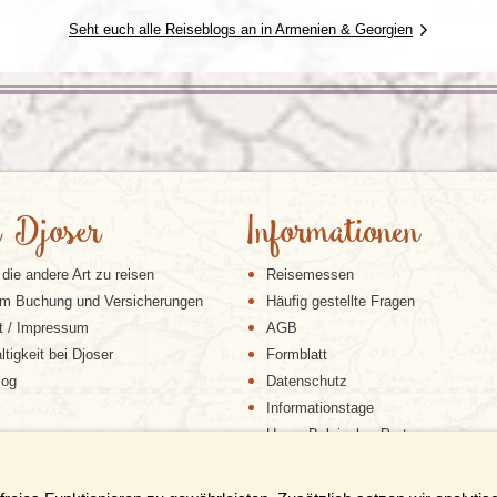
Seht euch alle Reiseblogs an in Armenien & Georgien
 Djoser
Informationen
 die andere Art zu reisen
Reisemessen
m Buchung und Versicherungen
Häufig gestellte Fragen
t / Impressum
AGB
tigkeit bei Djoser
Formblatt
log
Datenschutz
Informationstage
Unser Belgischer Partner
Unser Niederländischer Partner
Sitemap