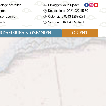
aloge bestellen
Einloggen Mein Djoser
ntakt
Deutschland: 0221-920 15 80
oser Events
Österreich: 0043-12675274
hen...
Schweiz: 0041-435501421
RDAMERIKA & OZEANIEN
ORIENT
eise
der
Art der Reise
Länder
Länder
isen (4)
utan
Kosovo
Djoser Reisen (5)
Alaska
Nepal
Ägypten
mily (2)
ina
Kroatien
Djoser Family (5)
Australien
Seidenstraße
Israel
dien
Lettland
Wander- und Fahrradreisen
Kanada
Singapur
Jordanien
donesien
Litauen
(2)
Neuseeland
Sri Lanka
Marokko
pan
Madeira
USA
Südkorea
Oman
mbodscha
Mazedonien
Taiwan
Türkei
sachstan
Montenegro
Thailand
rgistan
Polen
Tibet
os
Portugal
Turkmenistan
laysia
Schottland
Usbekistan
ngolei
Serbien
Vietnam
Spanien