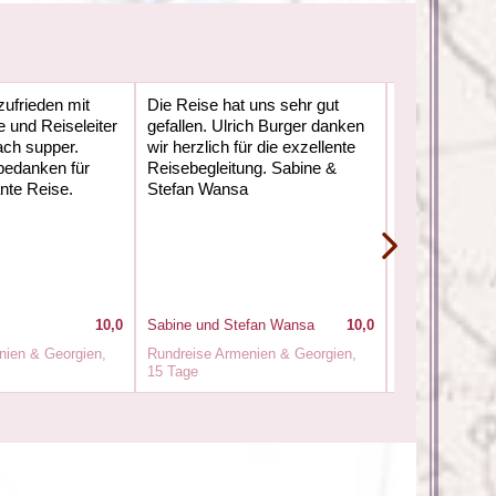
zufrieden mit
Die Reise hat uns sehr gut
Die Reise hat
 und Reiseleiter
gefallen. Ulrich Burger danken
war sehr info
fach supper.
wir herzlich für die exzellente
eine sehr net
bedanken für
Reisebegleitung. Sabine &
interessierte
nte Reise.
Stefan Wansa
Reisebegleite
kompetent un
Aufgabe sehr 
10,0
Sabine und Stefan Wansa
10,0
Brigitte und Di
nien & Georgien,
Rundreise Armenien & Georgien,
Rundreise Arm
15 Tage
15 Tage