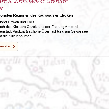
reise Armenien & Georgien
ge
hönsten Regionen des Kaukasus entdecken
ndet Eriwan und Tblisi
ch des Klosters Gareja und der Festung Amberd
enstadt Vardzia & schöne Übernachtung am Sewansee
bt die Kultur hautnah
 ansehen