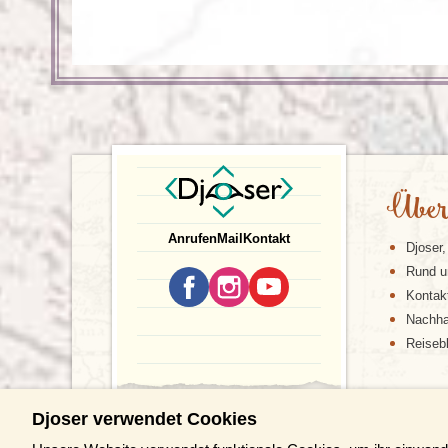
Über
Anrufen
Mail
Kontakt
Djoser,
Rund u
Kontak
Nachhal
Reiseb
Djoser verwendet Cookies