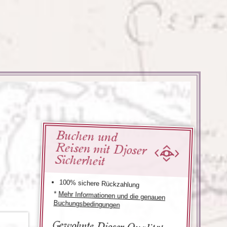
Türkei
Wales
Buchen und
Reisen mit Djoser
Sicherheit
100% sichere Rückzahlung
*
Mehr Informationen und die genauen
Buchungsbedingungen
Gewohnte Djoser Qualität