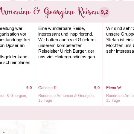
Armenien & Georgien-Reisen
9,2
reitung war
Eine wunderbare Reise,
Wir sind sehr 
ganisation vor
interessant und inspirierend.
unsere Gruppe
nstandungsfrei.
Wir hatten auch viel Glück mit
Stefan ist ein
on Djoser an
unserem kompetenten
Möchten uns 
Reiseleiter Ulrich Burger, der
sehr interessa
tsgelder kann
uns viel Hintergrundinfos gab.
risch einplanen
.
9,0
Gabriele R.
9,0
Elena W.
ien & Georgien,
Rundreise Armenien & Georgien,
Rundreise Arme
15 Tage
15 Tage