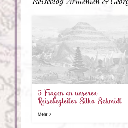
Reiseblog Armenien & Geor
5 Fragen an unseren
Reisebegleiter Silko Schmidt
Mehr