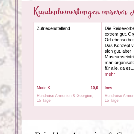
Kundenbewertungen unserer 
Zufriedenstellend
Die Reisevorbe
extrem gut, Or
Ort ebenso bea
Das Konzept v
sich gut, aber
Museumseintrit
man organisato
für alle, da es..
mehr
Marie K.
10,0
Ines I.
Rundreise Armenien & Georgien,
Rundreise Armen
15 Tage
15 Tage