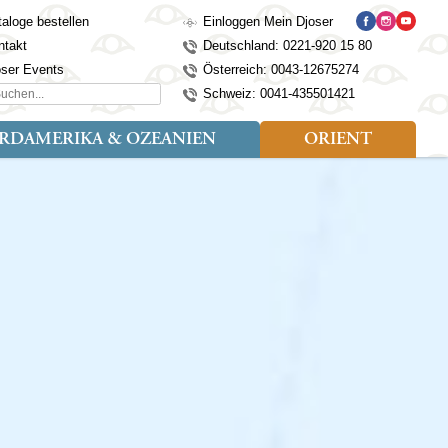
aloge bestellen
Einloggen Mein Djoser
ntakt
Deutschland: 0221-920 15 80
oser Events
Österreich: 0043-12675274
hen...
Schweiz: 0041-435501421
RDAMERIKA & OZEANIEN
ORIENT
eise
der
Art der Reise
Länder
Länder
isen (4)
utan
Kosovo
Djoser Reisen (5)
Alaska
Nepal
Ägypten
mily (2)
ina
Kroatien
Djoser Family (5)
Australien
Seidenstraße
Israel
dien
Lettland
Wander- und Fahrradreisen
Kanada
Singapur
Jordanien
donesien
Litauen
(2)
Neuseeland
Sri Lanka
Marokko
pan
Madeira
USA
Südkorea
Oman
mbodscha
Mazedonien
Taiwan
Türkei
sachstan
Montenegro
Thailand
rgistan
Polen
Tibet
os
Portugal
Turkmenistan
laysia
Schottland
Usbekistan
ngolei
Serbien
Vietnam
Spanien