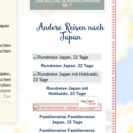
Tragt euch hier für unseren Newsletter
ein
Andere Reisen nach
Japan
schen
ischen
Rundreise Japan, 22 Tage
läden,
schen
großen
Rundreise Japan mit
kleine
Hokkaido, 23 Tage
n: Der
 Taxis
wartet
hrung,
Familienreise Familienreise
Japan, 15 Tage
Familienreise Familienreise