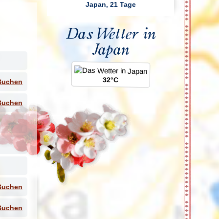
Japan, 21 Tage
Das Wetter in
Japan
32°C
Buchen
Buchen
Stadt"
km von
wurden
, die
äldern
s wohl
m des
henen
Buchen
tails
Buchen