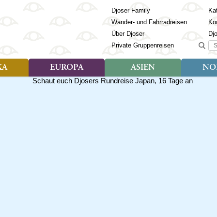
Djoser Family
Kat
Wander- und Fahrradreisen
Ko
Über Djoser
Dj
Suc
Private Gruppenreisen
KA
EUROPA
ASIEN
NO
Art der Reise
Art der Reise
Länder
Art der R
Län
ien
Djoser Reisen (9)
Djoser Reisen (23)
Albanien
Djoser Re
Bh
Djoser Family (3)
Djoser Family (12)
Andorra
Djoser Fa
Ch
Wander- und Fahrradreisen
Wander- und Fahrradreisen
Armenien
In
(6)
(1)
Aserbaidschan
In
ca
Azoren
Ja
Balkan
Ka
isch Guayana
Baltikum
Ka
la
Bosnien & Herzegowina
Ki
Estland
La
s
Finnland
Ma
en
Georgien
Mo
Griechenland