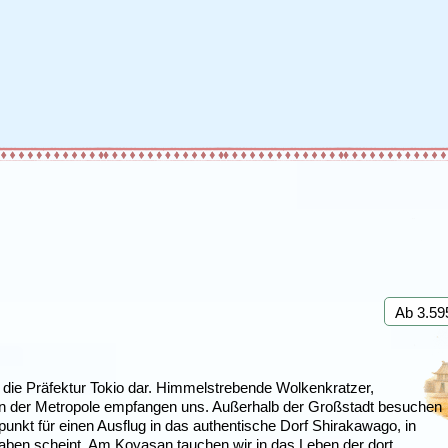
Irland
Island
e
Italien
Ab 3.59
t die Präfektur Tokio dar. Himmelstrebende Wolkenkratzer,
n der Metropole empfangen uns. Außerhalb der Großstadt besuchen
nkt für einen Ausflug in das authentische Dorf Shirakawago, in
 haben scheint. Am Koyasan tauchen wir in das Leben der dort