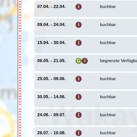
Städtchens. In 
und was gäbe e
07.04. - 22.04.
buchbar
i
möglich, in ein
ruhiger Kontrast
09.04. - 24.04.
buchbar
i
Besonders lohnenswert ist der Besuch der h
Flusstal des Shogawa gelegen. Typisch ist für
15.04. - 30.04.
buchbar
i
Häuser: Sie sind im Gassho-Stil erbaut, di
schweren Schneefällen im Winter trotzen. N
Stockwerke zählenden Gebäude von Bauernfam
06.05. - 21.05.
begrenzte Verfügba
G
i
begehbar. So könnt auch ihr einen Blick ins 
Lebensweise auf dem Land erhalten.
i
25.05. - 09.06.
buchbar
i
Mit dem Shinkansen in das kulturell
30.05. - 14.06.
Tag 9 Takayama - Kyoto
buchbar
i
Tag 10 Kyoto
Tag 11 Kyoto: Ausflug nach Nara & Fushimi I
24.06. - 09.07.
buchbar
i
Wir verlassen
entgegen:
Kyoto
26.07. - 10.08.
buchbar
i