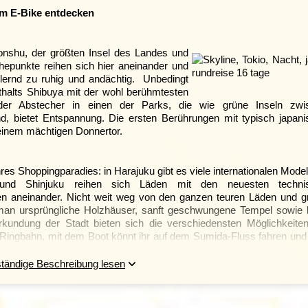
em E-Bike entdecken
onshu, der größten Insel des Landes und
hepunkte reihen sich hier aneinander und
llernd zu ruhig und andächtig. Unbedingt
thalts Shibuya mit der wohl berühmtesten
der Abstecher in einen der Parks, die wie grüne Inseln zwi
nd, bietet Entspannung. Die ersten Berührungen mit typisch japan
seinem mächtigen Donnertor.
hres Shoppingparadies: in Harajuku gibt es viele internationalen Mode
 und Shinjuku reihen sich Läden mit den neuesten techni
en aneinander. Nicht weit weg von den ganzen teuren Läden und 
 man ursprüngliche Holzhäuser, sanft geschwungene Tempel sowie 
Erkundung der Stadt bieten sich die verschiedensten Möglichkeite
Ringbahn, mit dem Boot könnt ihr auf dem Sumida-Fluss fahren und
n ist gleichzeitig auch immer eine kulinarische Reise. In Tokio er
ialitäten. Am Abend könnt ihr eine typisch japanische Theaterauffü
ständige Beschreibung lesen
er Kabuki in Ginza und Shinjuku.