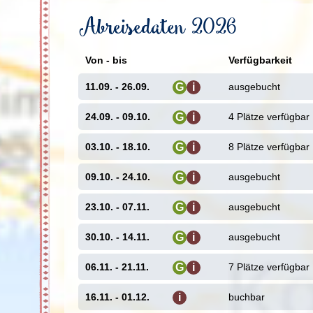
Gemeinsam fahren wir nach
Kamakura
, unsere
Abreisedaten 2026
12. Jahrhundert war Kamakura der Sitz des er
idyllisch eingerahmt zwischen bewaldeten Hü
Spaziert durch die weitläufige Anlage und
Von - bis
faszinierendes Detail zeigt. Zentrales Highligh
Verfügbarkeit
aus Bronze gefertigte Statue des Amitabha-B
11.09. - 26.09.
Shinto-Schrein Tsurugaoka Hachimangu, der b
ausgebucht
G
i
oder die kleinen und großen Zen-Tempel, di
i
Gartenanlagen eingebettet sind. Taucht hier 
24.09. - 09.10.
4 Plätze verfügbar
G
i
Geschichte
i
03.10. - 18.10.
8 Plätze verfügbar
G
i
Ergänzt euren 
i
09.10. - 24.10.
ausgebucht
G
i
Nikko
, die vom
Tokio entfernt 
i
23.10. - 07.11.
ausgebucht
in den vergang
G
i
Stadt umgebende
i
und schroffen F
30.10. - 14.11.
ausgebucht
G
i
berühmteste Be
Begründers des
i
06.11. - 21.11.
7 Plätze verfügbar
G
i
Sicheltannenh
ausgestattet, wird dieses Heiligtum ein kunstvol
i
16.11. - 01.12.
buchbar
i