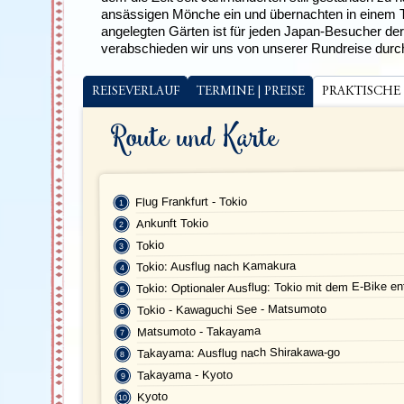
ansässigen Mönche ein und übernachten in einem T
angelegten Gärten ist für jeden Japan-Besucher de
verabschieden wir uns von unserer Rundreise dur
REISEVERLAUF
TERMINE | PREISE
PRAKTISCHE
Route und Karte
Flug Frankfurt - Tokio
Ankunft Tokio
Tokio
Tokio: Ausflug nach Kamakura
Tokio: Optionaler Ausflug: Tokio mit dem E-Bike e
Tokio - Kawaguchi See - Matsumoto
Matsumoto - Takayama
Takayama: Ausflug nach Shirakawa-go
Takayama - Kyoto
Kyoto