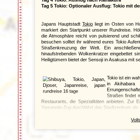
Tag 5
Tokio:
Optionaler Ausflug: Tokio mit d
Japans Hauptstadt
Tokio
liegt im Osten von H
markiert den Startpunkt unserer Rundreise. Hö
die Atmosphäre reicht von pulsierend und schi
besuchen solltet ihr während eures Tokio Aufen
Straßenkreuzung der Welt. Ein anschließen
hinaufstrebenden Wolkenkratzer eingebettet si
Heiligtümern bietet der Sensoji in Asakusa mit 
Tokio ist ein wa
in Akihabara
Errungenschaft
Straßen findet
Restaurants, die Spezialitäten anbieten. Zur 
Yamanote-Zug durchfährt das Stadtzentrum als 
bringen euch an jeden Ort. Eine Reise nach Japa
euch Restaurants mit vielen verschiedenen Spez
Voll
besonders empfehlenswert das stilisierte Noh od