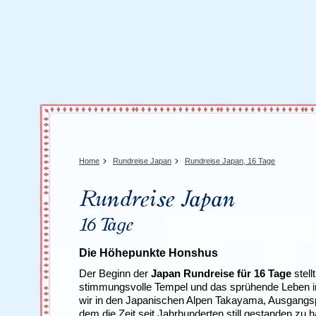
Tansania
Mexiko
Uganda
Peru
Surinam
Home
Rundreise Japan
Rundreise Japan, 16 Tage
Rundreise Japan
16 Tage
Die Höhepunkte Honshus
Der Beginn der
Japan Rundreise für 16 Tage
stell
stimmungsvolle Tempel und das sprühende Leben i
wir in den Japanischen Alpen Takayama, Ausgangspu
dem die Zeit seit Jahrhunderten still gestanden zu