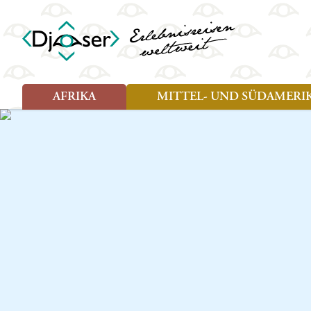
AFRIKA
MITTEL- UND SÜDAMERI
Art der Reise
Art der Reise
Länder
Länder
Djoser Reisen (8)
Djoser Reisen (13)
Ägypten
Argentin
Djoser Family (5)
Djoser Family (8)
Botswana
Bolivien
Wander- und Fahrradreisen
Eswatini (Swasiland)
Brasilien
(1)
Kap Verde
Chile
Kenia
Costa Ri
Lesotho
Ecuador
Madagaskar
Französ
Marokko
Guatema
Namibia
Guyana
Sansibar
Hondura
Simbabwe
Kolumbi
Südafrika
Kuba