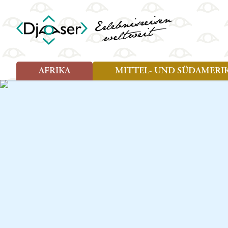
AFRIKA
MITTEL- UND SÜDAMERI
Art der Reise
Art der Reise
Länder
Länder
Djoser Reisen (8)
Djoser Reisen (13)
Ägypten
Argentin
Djoser Family (5)
Djoser Family (8)
Botswana
Bolivien
Wander- und Fahrradreisen
Eswatini (Swasiland)
Brasilien
(1)
Kap Verde
Chile
Kenia
Costa Ri
Lesotho
Ecuador
Madagaskar
Französ
Marokko
Guatema
Namibia
Guyana
Sansibar
Hondura
Simbabwe
Kolumbi
Südafrika
Kuba