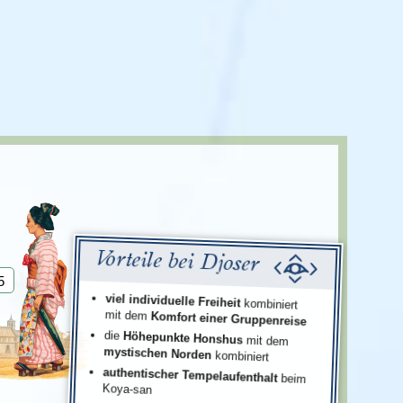
Türkei
Wales
Vorteile bei Djoser
5
viel individuelle Freiheit
kombiniert
mit dem
Komfort einer Gruppenreise
die
Höhepunkte Honshus
mit dem
mystischen Norden
kombiniert
authentischer Tempelaufenthalt
beim
Koya-san