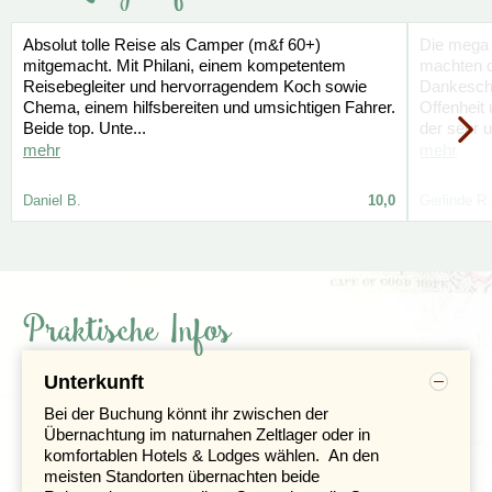
Ausreise, Visum für Simbabwe.
dem Chobe-Fluss. Vom Wasser aus bieten sich
hervorragende Möglichkeiten, Elefanten, Flusspferde
Absolut tolle Reise als Camper (m&f 60+)
Die mega
und Antilopen zu beobachten und zu fotografieren.
mitgemacht. Mit Philani, einem kompetentem
machten d
Reisebegleiter und hervorragendem Koch sowie
Dankeschö
Am nächsten Morgen brechen wir früh auf: Mit einem
Chema, einem hilfsbereiten und umsichtigen Fahrer.
Offenheit
offenen Geländewagen steht eine
Safari
im Chobe-
Beide top. Unte...
der sehr u
Nationalpark auf dem Programm. Der Nationalpark
mehr
mehr
wurde durch zahlreiche Naturdokumentationen bekannt,
die hier unter anderem im Auftrag der National
Daniel B.
10,0
Gerlinde R.
Geographic Society gedreht wurden. Besonders
berühmt wurde der Film
Eternal Enemies
, der den
erbitterten Konkurrenzkampf zwischen Löwen und
Hyänen eindrucksvoll dokumentiert. Der Chobe-
Nationalpark beherbergt eine außergewöhnlich vielfältige
Tierwelt, ist jedoch besonders für seine riesigen
Praktische Infos
Elefantenherden bekannt. Vor allem während der
trockenen Herbst- und Wintermonate versammeln sich
zahlreiche Tiere entlang des Flusses und bieten
Unterkunft
eindrucksvolle Beobachtungsmöglichkeiten.
Bei der Buchung könnt ihr zwischen der
Übernachtung im naturnahen Zeltlager oder in
komfortablen Hotels & Lodges wählen.
An den
meisten Standorten übernachten beide