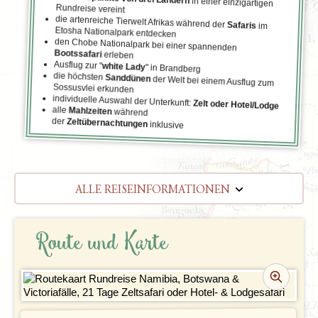
in einer einzigartigen
Rundreise vereint
die artenreiche Tierwelt Afrikas während der
Safaris
im
Etosha Nationalpark entdecken
den Chobe Nationalpark bei einer spannenden
Bootssafari
erleben
Ausflug zur "
white Lady
" in Brandberg
die höchsten
Sanddünen
der Welt bei einem Ausflug zum
Sossusvlei erkunden
individuelle Auswahl der Unterkunft:
Zelt oder Hotel/Lodge
alle
Mahlzeiten
während
der
Zeltübernachtungen
inklusive
ALLE REISEINFORMATIONEN
REISEVERLAUF
Route und Karte
TERMINE | PREISE
REZENSIONEN
PRAKTISCHE INFOS