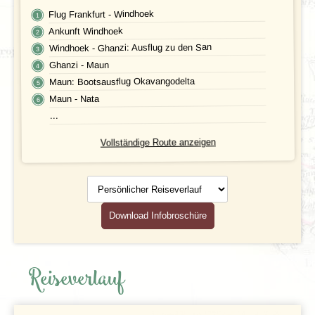
Flug Frankfurt - Windhoek
Unterkunft
FAQ
Ankunft Windhoek
Windhoek - Ghanzi: Ausflug zu den San
FOTOS UND VIDEOS
Fluginformationen
Ghanzi - Maun
Maun: Bootsausflug Okavangodelta
BUCHEN
Transport
Maun - Nata
Leistungen
...
Vollständige Route anzeigen
Ausflüge
Persönlicher
Reisedokumente
Reiseverlauf
Geld
Download Infobroschüre
Mahlzeiten
Gesundheit
Reiseverlauf
Individuelle An- & Abreise