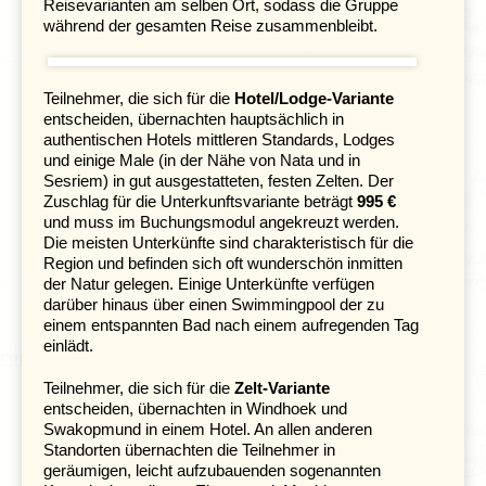
Reisevarianten am selben Ort, sodass die Gruppe
während der gesamten Reise zusammenbleibt.
Teilnehmer, die sich für die
Hotel/Lodge-Variante
entscheiden, übernachten hauptsächlich in
authentischen Hotels mittleren Standards, Lodges
und einige Male (in der Nähe von Nata und in
Sesriem) in gut ausgestatteten, festen Zelten. Der
Zuschlag für die Unterkunftsvariante beträgt
995 €
und muss im Buchungsmodul angekreuzt werden.
Im Anschluss geht es mit dem Safari-Truck weiter an die
Die meisten Unterkünfte sind charakteristisch für die
Grenze zu
Simbabwe
. Bereits aus der Ferne ist unsere
Region und befinden sich oft wunderschön inmitten
Unterkunft aus dem aufsteigenden Sprühnebel der
der Natur gelegen. Einige Unterkünfte verfügen
mächtigen
Victoriafälle
sichtbar. Am Nachmittag folgen
darüber hinaus über einen Swimmingpool der zu
wir den Spuren des berühmten Afrikaforschers David
einem entspannten Bad nach einem aufregenden Tag
Livingstone und werfen einen ersten Blick auf die
einlädt.
größten Wasserfälle des afrikanischen Kontinents. Das
tosende Wasser ist bereits von Weitem zu hören: Mit
Teilnehmer, die sich für die
Zelt-Variante
gewaltiger Kraft stürzen die Wassermassen in die Tiefe
entscheiden, übernachten in Windhoek und
und erzeugen einen ohrenbetäubenden Lärm. Nicht
Swakopmund in einem Hotel. An allen anderen
ohne Grund tragen die Fälle den ursprünglichen Namen
Standorten übernachten die Teilnehmer in
Mosi-oa-Tunya
– „der Rauch, der donnert“.
geräumigen, leicht aufzubauenden sogenannten