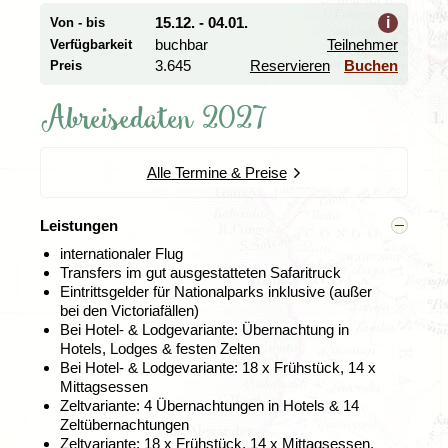
mündet hier in der Kalahari-Wüste. Es entsteht ein fein
gegliedertes Labyrinth aus Flüssen, Kanälen, Lagunen
15.12. - 04.01.
i
Von - bis
und Inseln – ein einzigartiger Lebensraum für
buchbar
Teilnehmer
Verfügbarkeit
Flusspferde, Elefanten und zahlreiche Antilopenarten.
3.645
Reservieren
Buchen
Preis
Auch für Vogelbeobachtungen ist das Delta ein
einzigartiger Ort: Mit über hundert verschiedenen Arten
Abreisedaten 2027
gilt es als ein wahres Vogelparadies.
Auf unserem Ausflug im Okavango-Delta tauchen wir
tiefer in dieses einzigartige Ökosystem ein und
Alle Termine & Preise
erkunden die schmalen Wasserwege. In traditionellen
Mokoros
, ausgehöhlten Einbäumen, gleiten wir vorbei an
Leistungen
Seerosen, Wasserhyazinthen und Papyruspflanzen –
mit etwas Glück entdecken wir auch Flusspferde.
internationaler Flug
Begleitet werden wir dabei vom markanten Ruf der
Transfers im gut ausgestatteten Safaritruck
Fischadler, der über der Wasserlandschaft hallt. Lokale
Eintrittsgelder für Nationalparks inklusive (außer
Bootsführer navigieren sicher durch das verzweigte
bei den
Victoriafällen
)
Labyrinth und teilen ihr Wissen über die reichhaltige Tier-
Bei Hotel- & Lodgevariante: Übernachtung in
und Pflanzenwelt.
Hotels, Lodges & festen Zelten
Bei Hotel- & Lodgevariante: 18 x Frühstück, 14 x
Mittagsessen
Zeltvariante: 4 Übernachtungen in Hotels & 14
Zeltübernachtungen
Zeltvariante: 18 x Frühstück, 14 x Mittagsessen,