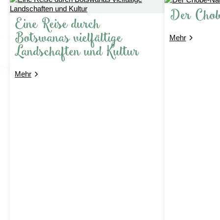
Der Chob
Eine Reise durch
Botswanas vielfältige
Mehr
Landschaften und Kultur
Von Swakopmund aus werden zahlreiche
optionale
Mehr
Ausflüge
angeboten. Dazu zählt unter anderem eine
Township-Tour durch Mondesa, die einen Einblick in den
Alltag der angrenzenden Stadtteile ermöglicht.
Abenteuerlustige können zwischen Aktivitäten wie Quad
Biking, Sandboarding oder Skydiving wählen. Ebenfalls
möglich sind Rundflüge entlang der Skelettküste oder
Bootstouren in der Walvis Bay. Vom Deck aus lassen
sich Pelzrobben, Pelikane und Delfine beobachten,
während frische Austern und ein kühler Drink serviert
werden.
Wer es ruhiger angehen möchte, kann in einem der
Cafés das entspannte Flair der Küstenstadt genießen –
zum Beispiel bei einem frischem Filterkaffee und einem
Stück Schwarzwälder Kirschtorte.