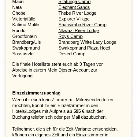
Maun
Sitatunga Camp
Nata
Elephant Sands
Chobe
Thebe River Lodge
Victoriafälle
Explorer Village
Katima Mulilo
Sharwimbo River Camp
Rundu
Nkwazi River Lodge
Grootfontein
Roys Camp
Brandberg/Uis
Brandberg White Lady Lodge
Swakopmund
Swakopmund Plaza Hotel
Sossusvlei
Desert Camp
Mit unserem Safari-Truck geht es am nächsten Morgen
über Botswana in den schmalen Caprivi-Streifen im
Die finale Hotelliste steht euch ab 9 Tagen vor
Nordosten Namibias. Dieser ungewöhnliche
Abreise in eurem Mein Djoser-Account zur
Landkorridor zählt zu den wasserreichsten Regionen
Verfügung.
des Landes und bildet einen deutlichen Kontrast zu den
sonst trockenen Landschaften Namibias.
Unsere
Unterkunft liegt am Ufer des
Kwando-Flusses
südlich
Einzelzimmerzuschlag
von Kongola. Der Fluss entspringt in Angola, fließt durch
Wenn ihr euch kein Zimmer mit Mitreisenden teilen
Sambia und bildet schließlich die natürliche Grenze
möchten, könnt ihr ein Einzelzimmer in den
zwischen Namibia und Botswana. Die Region ist für
Hotels/Lodges mit Aufpreis
ab 595 €
nach der
ihren Tierreichtum bekannt – entlang der Flussufer
Buchung telefonisch oder per Mail dazubuchen.
erstrecken sich bedeutende Naturschutzgebiete. Von
unserer Unterkunft aus werden Bootsfahrten angeboten,
Teilnehmer, die sich für die Zelt-Variante entscheiden,
bei denen sich unter anderem Nilpferde und Krokodile
können ein eigenes Zelt und ein Einzelzimmer in