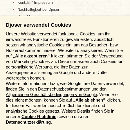
Kontakt / Impressum
Nachhaltigkeit bei Djoser
Reiseblog
Am Nachmittag erreichen wir schließlich unsere
Djoser verwendet Cookies
Informationen
Unterkunft in der Region Sesriem. Um die kühlen
Morgenstunden zu nutzen, brechen wir früh auf in
Unsere Website verwendet funktionale Cookies, um ihr
Richtung Sossusvlei. Umgeben von einigen der
einwandfreies Funktionieren zu gewährleisten. Zusätzlich
Reisemessen
höchsten Sanddünen
der Welt, erstrahlt die Landschaft
setzen wir analytische Cookies ein, um das Besucher- bzw.
Häufig gestellte Fragen
in intensiven Orange- und Rottönen. Am bekanntesten
Nutzeraufkommen unserer Website zu analysieren. Wenn Sie
AGB
ist die „Dune 45“, deren rund 200 Meter hoher Aufstieg
auf
„Alle akzeptieren“
klicken, stimmen Sie der Verwendung
anstrengend ist, jedoch mit einem unvergesslichen
von Marketing-Cookies zu. Diese umfassen auch Cookies für
Formblatt
Panoramablick über die Wüste belohnt.
personalisierte Werbung, die Ihre Daten zur
Datenschutz
Anzeigepersonalisierung an Google und andere Dritte
Informationstage
weitergeben können.
Mit vielen unvergesslichen Eindrücken und zahlreichen
Unser Belgischer Partner
Weitere Informationen dazu, wie Google Ihre Daten verwendet,
Fotos von unserer Reise durch Namibia, Botswana und
finden Sie in den
Datenschutzbestimmungen und den
Simbabwe im Gepäck geht es für unsere Gruppe wieder
Unser Niederländischer Partner
Allgemeinen Geschäftsbedingungen von Google
. Wenn Sie
zurück nach Windhoek, wo wir am nächsten Tag unsere
Sitemap
dies nicht möchten, können Sie auf
„Alle ablehnen“
klicken.
Rückreise nach Frankfurt antreten.
Cookie-Richtlinie
In diesem Fall werden ausschließlich funktionale und
analytische Cookies gesetzt. Weitere Details finden Sie in
Mehr entdecken
unserer
Cookie-Richtlinie
sowie in unserer
Weitere Rundreisen im südlichen Afrika entdecken
Datenschutzerklärung
.
Wer noch tiefer in das faszinierende Namibia eintauchen
Kataloge bestellen