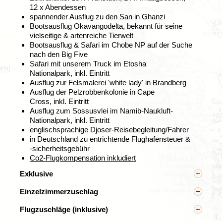
12 x Abendessen
spannender Ausflug zu den San in Ghanzi
Bootsausflug Okavangodelta, bekannt für seine
vielseitige & artenreiche Tierwelt
Bootsausflug & Safari im Chobe NP auf der Suche
nach den Big Five
Safari
mit unserem Truck im Etosha
Nationalpark, inkl. Eintritt
Nach unserem Ausflug im spektakulären
Okavango-
Ausflug zur Felsmalerei 'white lady' in Brandberg
Delta
übernachten wir nördlich von Nata an einem Ort,
Ausflug der Pelzrobbenkolonie in Cape
wo Elefanten allgegenwärtig sind.
In der Nähe der Lodge
Cross,
inkl. Eintritt
befindet sich eine Wasserstelle, die regelmäßig von den
Ausflug zum Sossusvlei im Namib-Naukluft-
faszinierenden Dickhäutern besucht wird – einige von
Nationalpark,
inkl. Eintritt
ihnen sind den Besitzern und Gästen bereits gut
englischsprachige Djoser-Reisebegleitung/Fahrer
vertraut. Wer möchte, kann außerdem einen Ausflug zu
in Deutschland zu entrichtende Flughafensteuer &
den Salzpfannen von Makgadikgadi unternehmen. Mit
-sicherheitsgebühr
rund 12.000 km² gehören sie zu den größten der Welt.
Co2-Flugkompensation inkludiert
Hinweis: Dieser Ausflug kann vor Ort gebucht werden,
Exklusive
wenn die Mindestteilnehmerzahl erreicht ist.
Übrige Leistungen, die nicht explizit erwähnt sind wie
Einzelzimmerzuschlag
Zwischen Elefantenherden und den
z.B. Mahlzeiten, Visum, Eintrittsgelder (auch für die
Victoriafällen
Gleichgeschlechtliche Alleinreisende teilen sich ein
unter „Leistungen“ aufgeführten Ausflugsorte), lokale
Flugzuschläge (inklusive)
Zimmer. Ihr könnt selbstverständlich ein
Guides, optionale Ausflüge, Trinkgelder, persönliche
Tag 7 Nata - Chobe Nationalpark: Bootsausflug
Zusätzlich zu den Flughafensteuern berechnen die
Einzelzimmer buchen ab: 575.