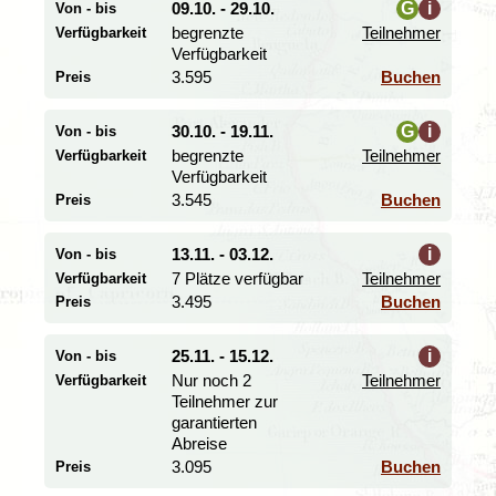
09.10. - 29.10.
G
i
Von - bis
Unsere Route führt uns von Windhoek weiter ostwärts
begrenzte
Teilnehmer
Verfügbarkeit
bis zur Grenze nach
Botswana
in die Kalahari-Wüste.
i
Verfügbarkeit
In der Kleinstadt Ghanzi treffen wir uns mit einem
Vertreter der San-Gemeinschaft. Bei einem
3.595
Buchen
Preis
eineinhalbstündigen Spaziergang erhalten wir
spannende Einblicke in die traditionelle Lebensweise des
30.10. - 19.11.
G
i
Von - bis
indigenen Volkes und erfahren mehr über ihre enge
begrenzte
Teilnehmer
Verfügbarkeit
Verbindung zur Kalahari-Wüste. Die San sind traditionell
i
Verfügbarkeit
Jäger und Sammler und gelten als hervorragende
3.545
Buchen
Preis
Fährtensucher. So lernen wir bei unserem Rundgang
viel über Tierfährten, Fraßspuren und Pfotenabdrücke.
13.11. - 03.12.
i
Von - bis
7 Plätze verfügbar
Teilnehmer
Verfügbarkeit
Okavango-Delta: Wasserwege und
3.495
Buchen
Preis
Elefanten am Rand der Kalahari
Tag 5 Maun: Bootausflug im Okavango-Delta
25.11. - 15.12.
i
Von - bis
Tag 6 Maun - Nata
Nur noch 2
Teilnehmer
Verfügbarkeit
Teilnehmer zur
Die Rundreise führt uns weiter nach
Maun
. Der
garantierten
Okavango-Fluss,
der viele hundert
Abreise
3.095
Buchen
Preis
Kilometer entfernt im Hochland von Angola entspringt,