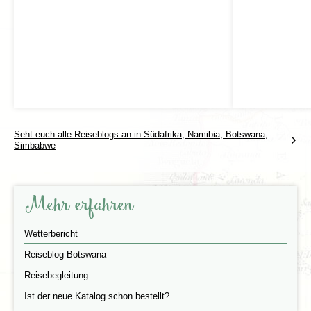
Skurrile Wüstenlandschaften zwischen
den Sanddünen der Sossusvlei
Tag 18 Swakopmund - Solitaire - Sesriem
Tag 19 Sesriem: Ausflug Sossusvlei - Windhoek
Tag 20 Windhoek - Frankfurt
Tag 21 Ankunft Frankfurt
Seht euch alle Reiseblogs an in Südafrika, Namibia, Botswana,
Simbabwe
Mehr erfahren
Wetterbericht
Reiseblog Botswana
Reisebegleitung
Ist der neue Katalog schon bestellt?
Der Safari-Truck bringt unsere Gruppe nach Süden in