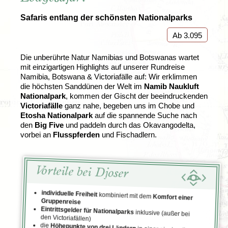
Safaris entlang der schönsten Nationalparks
Ab 3.095
Die unberührte Natur Namibias und Botswanas wartet
mit einzigartigen Highlights auf unserer Rundreise
Namibia, Botswana & Victoriafälle auf: Wir erklimmen
die höchsten Sanddünen der Welt im
Namib Naukluft
Nationalpark
, kommen der Gischt der beeindruckenden
Victoriafälle
ganz nahe, begeben uns im Chobe und
Etosha Nationalpark
auf die spannende Suche nach
den
Big Five
und paddeln durch das Okavangodelta,
vorbei an
Flusspferden
und Fischadlern.
Vorteile bei Djoser
individuelle Freiheit
kombiniert mit dem
Komfort einer
Gruppenreise
Eintrittsgelder für Nationalparks
inklusive (außer bei
den
Victoriafällen
)
die
Höhepunkte von drei Ländern