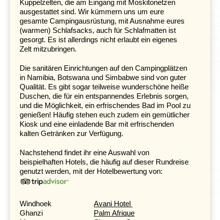
Kuppelzelten, die am Eingang mit Moskitonetzen
Der folgende Tag steht zur freien Verfügung. Wer die
ausgestattet sind. Wir kümmern uns um eure
imposanten Wasserfälle noch einmal erkunden möchte,
gesamte Campingausrüstung, mit Ausnahme eures
hat heute die Gelegenheit dazu. Für den nötigen
(warmen) Schlafsacks, auch für Schlafmatten ist
Adrenalinkick sorgt eine Rafting-Tour, bei der du den
gesorgt. Es ist allerdings nicht erlaubt ein eigenes
Fluss Sambesi hinunter durch die Stromschnellen
Zelt mitzubringen.
fährst. Deutlich ruhiger geht es bei einer Kanufahrt oder
einer entspannten Sundowner-Bootsfahrt zu. Den wohl
Die sanitären Einrichtungen auf den Campingplätzen
spektakulärsten Blick auf die Victoriafälle bietet der
in Namibia, Botswana und Simbabwe sind von guter
sogenannte „Flug der Engel“ – ein Rundflug, der die
Qualität. Es gibt sogar teilweise wunderschöne heiße
gewaltigen Ausmaße und die beeindruckende Kraft der
Duschen, die für ein entspannendes Erlebnis sorgen,
Wassermassen aus der Luft zur Geltung bringt.
und die Möglichkeit, ein erfrischendes Bad im Pool zu
genießen! Häufig stehen euch zudem ein gemütlicher
Kiosk und eine einladende Bar mit erfrischenden
Nilpferde, Krokodile und zahlreiche
kalten Getränken zur Verfügung.
Vogelarten – unterwegs am Kwando-Fluss
Nachstehend findet ihr eine Auswahl von
Tag 10 Victoriafälle - Katima Mulilo /Namibia
beispielhaften Hotels, die häufig auf dieser Rundreise
Tag 11 Katima Mulilo - Rundu
genutzt werden, mit der Hotelbewertung von:
Windhoek
Avani Hotel
Ghanzi
Palm Afrique