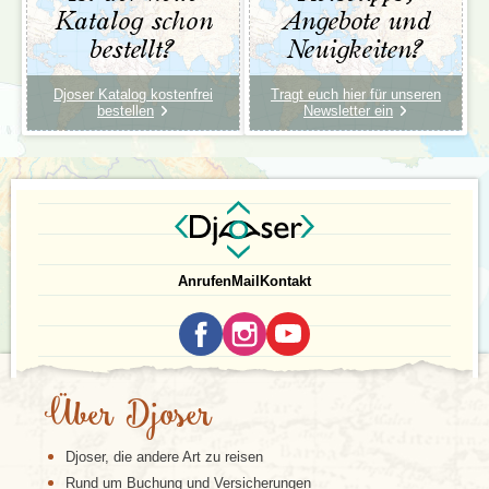
Katalog schon
Angebote und
bestellt?
Neuigkeiten?
Djoser Katalog kostenfrei
Tragt euch hier für unseren
bestellen
Newsletter ein
Anrufen
Mail
Kontakt
Über Djoser
Djoser, die andere Art zu reisen
Rund um Buchung und Versicherungen