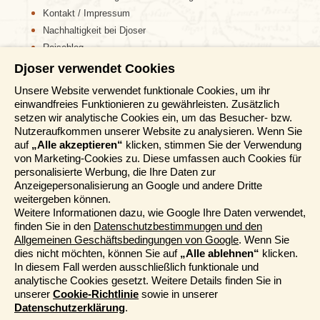
Kontakt / Impressum
Nachhaltigkeit bei Djoser
Reiseblog
Djoser verwendet Cookies
Informationen
Unsere Website verwendet funktionale Cookies, um ihr
einwandfreies Funktionieren zu gewährleisten. Zusätzlich
Reisemessen
setzen wir analytische Cookies ein, um das Besucher- bzw.
Häufig gestellte Fragen
Nutzeraufkommen unserer Website zu analysieren. Wenn Sie
AGB
auf
„Alle akzeptieren“
klicken, stimmen Sie der Verwendung
von Marketing-Cookies zu. Diese umfassen auch Cookies für
Formblatt
personalisierte Werbung, die Ihre Daten zur
Datenschutz
Anzeigepersonalisierung an Google und andere Dritte
Informationstage
weitergeben können.
Unser Belgischer Partner
Weitere Informationen dazu, wie Google Ihre Daten verwendet,
finden Sie in den
Datenschutzbestimmungen und den
Unser Niederländischer Partner
Allgemeinen Geschäftsbedingungen von Google
. Wenn Sie
Sitemap
dies nicht möchten, können Sie auf
„Alle ablehnen“
klicken.
Cookie-Richtlinie
In diesem Fall werden ausschließlich funktionale und
analytische Cookies gesetzt. Weitere Details finden Sie in
Mehr entdecken
unserer
Cookie-Richtlinie
sowie in unserer
Datenschutzerklärung
.