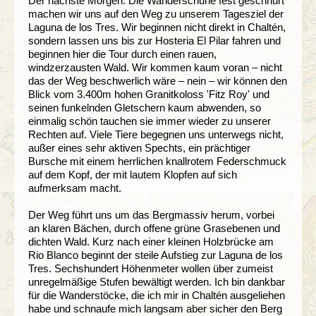
Der nächste Morgen: Die Wanderschuhe fest geschnürt
machen wir uns auf den Weg zu unserem Tagesziel der
Laguna de los Tres. Wir beginnen nicht direkt in Chaltén,
sondern lassen uns bis zur Hosteria El Pilar fahren und
beginnen hier die Tour durch einen rauen,
windzerzausten Wald. Wir kommen kaum voran – nicht
das der Weg beschwerlich wäre – nein – wir können den
Blick vom 3.400m hohen Granitkoloss 'Fitz Roy' und
seinen funkelnden Gletschern kaum abwenden, so
einmalig schön tauchen sie immer wieder zu unserer
Rechten auf. Viele Tiere begegnen uns unterwegs nicht,
außer eines sehr aktiven Spechts, ein prächtiger
Bursche mit einem herrlichen knallrotem Federschmuck
auf dem Kopf, der mit lautem Klopfen auf sich
aufmerksam macht.
Der Weg führt uns um das Bergmassiv herum, vorbei
an klaren Bächen, durch offene grüne Grasebenen und
dichten Wald. Kurz nach einer kleinen Holzbrücke am
Rio Blanco beginnt der steile Aufstieg zur Laguna de los
Tres. Sechshundert Höhenmeter wollen über zumeist
unregelmäßige Stufen bewältigt werden. Ich bin dankbar
für die Wanderstöcke, die ich mir in Chaltén ausgeliehen
habe und schnaufe mich langsam aber sicher den Berg