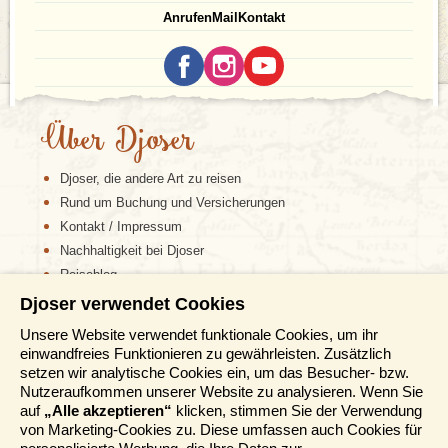
Anrufen
Mail
Kontakt
Über Djoser
Djoser, die andere Art zu reisen
Rund um Buchung und Versicherungen
Kontakt / Impressum
Nachhaltigkeit bei Djoser
Reiseblog
Djoser verwendet Cookies
Informationen
Unsere Website verwendet funktionale Cookies, um ihr
einwandfreies Funktionieren zu gewährleisten. Zusätzlich
Reisemessen
setzen wir analytische Cookies ein, um das Besucher- bzw.
Häufig gestellte Fragen
Nutzeraufkommen unserer Website zu analysieren. Wenn Sie
AGB
auf
„Alle akzeptieren“
klicken, stimmen Sie der Verwendung
von Marketing-Cookies zu. Diese umfassen auch Cookies für
Formblatt