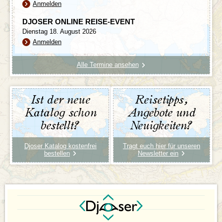
Anmelden
DJOSER ONLINE REISE-EVENT
Dienstag 18. August 2026
Anmelden
Alle Termine ansehen
Ist der neue
Reisetipps,
Katalog schon
Angebote und
bestellt?
Neuigkeiten?
Djoser Katalog kostenfrei
Tragt euch hier für unseren
bestellen
Newsletter ein