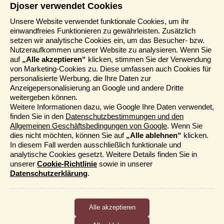
Djoser verwendet Cookies
Informationen
Unsere Website verwendet funktionale Cookies, um ihr
einwandfreies Funktionieren zu gewährleisten. Zusätzlich
Reisemessen
setzen wir analytische Cookies ein, um das Besucher- bzw.
Häufig gestellte Fragen
Nutzeraufkommen unserer Website zu analysieren. Wenn Sie
AGB
auf
„Alle akzeptieren“
klicken, stimmen Sie der Verwendung
von Marketing-Cookies zu. Diese umfassen auch Cookies für
Formblatt
personalisierte Werbung, die Ihre Daten zur
Datenschutz
Anzeigepersonalisierung an Google und andere Dritte
Informationstage
weitergeben können.
Unser Belgischer Partner
Weitere Informationen dazu, wie Google Ihre Daten verwendet,
finden Sie in den
Datenschutzbestimmungen und den
Unser Niederländischer Partner
Allgemeinen Geschäftsbedingungen von Google
. Wenn Sie
Sitemap
dies nicht möchten, können Sie auf
„Alle ablehnen“
klicken.
Cookie-Richtlinie
In diesem Fall werden ausschließlich funktionale und
analytische Cookies gesetzt. Weitere Details finden Sie in
Mehr entdecken
unserer
Cookie-Richtlinie
sowie in unserer
Datenschutzerklärung
.
Kataloge bestellen
Funktionale und analytische Cookies
Djoser Events & Online Präsentationen
Cookies, die das ordnungsgemäße Funktionieren der Website
Für unseren Newsletter eintragen
sicherstellen, sowie Cookies, die uns ermöglichen, die
Nutzung der Website anonym zu messen.