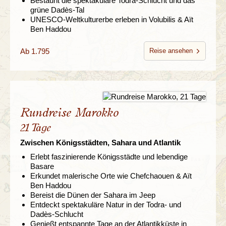
Bestaunt die spektakuläre Todra-Schlucht und das
grüne Dadès-Tal
UNESCO-Weltkulturerbe erleben in Volubilis & Aït
Ben Haddou
Ab 1.795
Reise ansehen
Rundreise Marokko
21 Tage
Zwischen Königsstädten, Sahara und Atlantik
Erlebt faszinierende Königsstädte und lebendige
Basare
Erkundet malerische Orte wie Chefchaouen & Aït
Ben Haddou
Bereist die Dünen der Sahara im Jeep
Entdeckt spektakuläre Natur in der Todra- und
Dadès-Schlucht
Genießt entspannte Tage an der Atlantikküste in