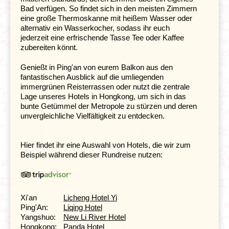
Bad verfügen. So findet sich in den meisten Zimmern
eine große Thermoskanne mit heißem Wasser oder
alternativ ein Wasserkocher, sodass ihr euch
jederzeit eine erfrischende Tasse Tee oder Kaffee
zubereiten könnt.
Genießt in Ping'an von eurem Balkon aus den
fantastischen Ausblick auf die umliegenden
immergrünen Reisterrassen oder nutzt die zentrale
Lage unseres Hotels in Hongkong, um sich in das
bunte Getümmel der Metropole zu stürzen und deren
unvergleichliche Vielfältigkeit zu entdecken.
Der nächste Halt unserer Reise ist
Xi'an
, eine der
touristisch bekanntesten Städte Chinas.
In der
Vergangenheit bildete sie den östlichen Endpunkt der
Hier findet ihr eine Auswahl von Hotels, die wir zum
Seidenstraße und die erste Hauptstadt des vereinigten
Beispiel während dieser Rundreise nutzen:
China. Seitdem ist Xi'an lange Zeit das kulturelle,
wirtschaftliche und politische Zentrum des Landes
geblieben. Dies hat der Stadt einen sehr
kosmopolitischen Charakter verliehen. Auf der
Xi'an
Licheng Hotel Yi
restaurierten Stadtmauer im Zentrum der Stadt kann
Ping'An:
Liqing Hotel
man bei schönem Wetter Rad fahren oder wandern.
Die
Yangshuo:
New Li River Hotel
schönste Aussicht über die Stadt habt ihr von dem alten
Hongkong:
Panda Hotel
Glockenturm
. Er wurde 1384 erbaut und ist das