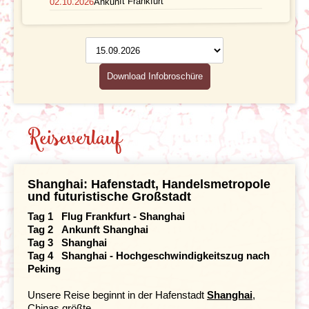
Ankunft Frankfurt
02.10.2026
Klima und Geografie
Persönlicher
Reiseverlauf
Download Infobroschüre
Reiseverlauf
Shanghai: Hafenstadt, Handelsmetropole
und futuristische Großstadt
Tag 1 Flug Frankfurt - Shanghai
Tag 2 Ankunft Shanghai
Tag 3 Shanghai
Tag 4 Shanghai - Hochgeschwindigkeitszug nach
Peking
Unsere Reise beginnt in der Hafenstadt
Shanghai
,
Chinas größte