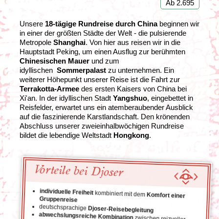
Ab 2.695
Unsere
18-tägige Rundreise durch China
beginnen wir
in einer der größten Städte der Welt - die pulsierende
Metropole
Shanghai
. Von hier aus reisen wir in die
Hauptstadt Peking, um einen Ausflug zur berühmten
Chinesischen Mauer
und zum
idyllischen
Sommerpalast
zu unternehmen. Ein
weiterer Höhepunkt unserer Reise ist die Fahrt zur
Terrakotta-Armee
des ersten Kaisers von China bei
Xi'an. In der idyllischen Stadt
Yangshuo
, eingebettet in
Reisfelder, erwartet uns ein atemberaubender Ausblick
auf die faszinierende Karstlandschaft. Den krönenden
Abschluss unserer zweieinhalbwöchigen Rundreise
bildet die lebendige Weltstadt
Hongkong
.
Vorteile bei Djoser
individuelle Freiheit
kombiniert mit dem
Komfort einer
Gruppenreise
deutschsprachige
Djoser-Reisebegleitung
abwechslungsreiche Kombination
zwischen reizvoller