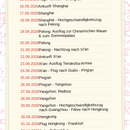
Ankunft Shanghai
16.09.2026
Unterkunft
FAQ
Shanghai
17.09.2026
Shanghai - Hochgeschwindigkeitszug
18.09.2026
FOTOS UND VIDEOS
Fluginformationen
nach Peking
Peking: Ausflug zur Chinesischen Mauer
19.09.2026
BUCHEN
Transport
& zum Sommerpalast
Peking
20.09.2026
Leistungen
Peking - Nachtzug nach Xi'an
21.09.2026
Ankunft Xi'an
22.09.2026
Ausflüge
Xi'an: Ausflug Terrakotta-Armee
23.09.2026
Xi'an - Flug nach Guilin - Ping'an
24.09.2026
Reisedokumente
Ping'an
25.09.2026
Geld
Ping'an - Yangshuo
26.09.2026
Yangshuo: Radtour
27.09.2026
Mahlzeiten
Yangshuo
28.09.2026
Yangshuo - Hochgeschwindigkeitszug
29.09.2026
Gesundheit
nach Guangzhou - Fähre nach Hongkong
Hongkong
30.09.2026
Individuelle An- & Abreise
Flug Hongkong - Frankfurt
01.10.2026