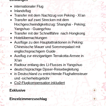
internationaler Flug
Inlandsflug
Transfer mit dem Nachtzug von Peking - Xi'an
Transfer auf zwei Strecken mit dem
Hochgeschwindigkeitszug:
Shanghai - Peking;
Yangshuo - Guangzhou
Transfer mit der Schnellfähre
nach Hongkong
Hotelübernachtungen
Ausflüge zu den Hauptattraktionen in Peking:
Chinesische Mauer und Sommerpalast mit
englischsprachigem Guide
Nach einer Fahrt mit dem Hochgeschwindigkeitszug
Ausflug zur einzigartigen Terrakotta-Armee in
erreichen wir
Peking
, die Hauptstadt und das
Xi'an
Regierungszentrum Chinas.
Das Herz der Stadt liegt
Radtour entlang des Li-Flusses in Yangshuo
rund um den
Platz des Himmlischen Friedens
, wo sich
deutschsprachige Djoser-Reisebegleitung
einige der bedeutendsten Wahrzeichen Pekings
in Deutschland zu entrichtende Flughafensteuer
befinden: die weltberühmte „Verbotene Stadt“, das
und -sicherheitsgebühr
Mausoleum Maos und die Große Halle des Volkes (das
Co2-Flugkompensation inkludiert
Parlament). Die Verbotene Stadt, ein beeindruckendes
Exklusive
Areal mit Palästen und Museen, diente den kaiserlichen
Familien der Ming- und Qing-Dynastien als Residenz
Übrige Leistungen, die nicht explizit erwähnt sind wie
Einzelzimmerzuschlag
und Regierungszentrum. Vom Coal Hill aus eröffnet sich
z.B. Mahlzeiten, Visum, Eintrittsgelder (auch für die
Gleichgeschlechtliche Alleinreisende teilen sich ein
ein atemberaubender Blick auf dieses weitläufige
unter „Leistungen“ aufgeführten Ausflugsorte), lokale