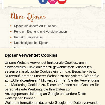
Über Djoser
Djoser, die andere Art zu reisen
Rund um Buchung und Versicherungen
Kontakt / Impressum
Nachhaltigkeit bei Djoser
Reiseblog
Djoser verwendet Cookies
Informationen
Unsere Website verwendet funktionale Cookies, um ihr
einwandfreies Funktionieren zu gewährleisten. Zusätzlich
Reisemessen
setzen wir analytische Cookies ein, um das Besucher- bzw.
Häufig gestellte Fragen
Nutzeraufkommen unserer Website zu analysieren. Wenn Sie
AGB
auf
„Alle akzeptieren“
klicken, stimmen Sie der Verwendung
von Marketing-Cookies zu. Diese umfassen auch Cookies für
Formblatt
personalisierte Werbung, die Ihre Daten zur
Datenschutz
Anzeigepersonalisierung an Google und andere Dritte
Informationstage
weitergeben können.
Unser Belgischer Partner
Weitere Informationen dazu, wie Google Ihre Daten verwendet,