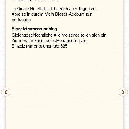
eigentliche Wahrzeichen Xi'ans. Da es in den alten
Die finale Hotelliste steht euch ab 9 Tagen vor
Zeiten keine Uhren gab, benutzten die Leute Glocken
Abreise in eurem Mein Djoser-Account zur
und Trommeln, um die Zeit anzusagen.
Verfügung.
Von Xi'an machen wir einen Ausflug zur weltberühmten
Einzelzimmerzuschlag
Gleichgeschlechtliche Alleinreisende teilen sich ein
Zimmer. Ihr könnt selbstverständlich ein
Einzelzimmer buchen ab: 525.
Terrakotta-Armee
des
ersten Kaisers von China
Qin Shi
Huang
, die ca. 30 Kilometer außerhalb der Stadt liegt.
Erst 1974 wurden die unzähligen Terrakotta-Krieger und
-Pferde von einem Bauern entdeckt. Heute werden die