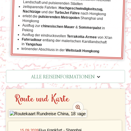
Landschaft und pulsierenden Städten
zeitsparende Fahrten:
Hochgeschwindigkeitszug,
Nachtzüge
und der
TurboJet Fähre
nach Hongkong
erlebt die
pulsierenden Metropolen
Shanghai und
Hongkong
Ausflug zur
chinesischen Mauer
&
Sommerpalst
in
Peking
Ausflug der eindrucksvollen
Terrakotta-Armee
von Xi'an
Fahrradtour
entlang der malerischen Karstlandschaft
in
Yangshuo
krönender Abschluss in der
Weltstadt Hongkong
ALLE REISEINFORMATIONEN
REISEVERLAUF
Route und Karte
TERMINE | PREISE
REZENSIONEN
PRAKTISCHE INFOS
Flug Frankfurt - Shanghai
15.09.2026