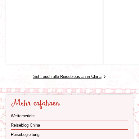
Fähren. Wenn ihr auch eine andere der kleineren Inseln,
die zu Hongkong gehören, kennen lernen wollt, dann
könnt ihr von der Hauptinsel aus verschiedene Boote
nehmen. Viele Inseln, so z.B. Lamma und Cheung
Chau, haben versprühen einen sehr angenehmen und
entspannenden Flair und man findet schöne Strände und
gute Fischrestaurants.
Hongkong, eine pulsierende Metropole, bietet eine
Vielzahl praktischer
Seht euch alle Reiseblogs an in China
Mehr erfahren
Wetterbericht
Reiseblog China
Reisebegleitung