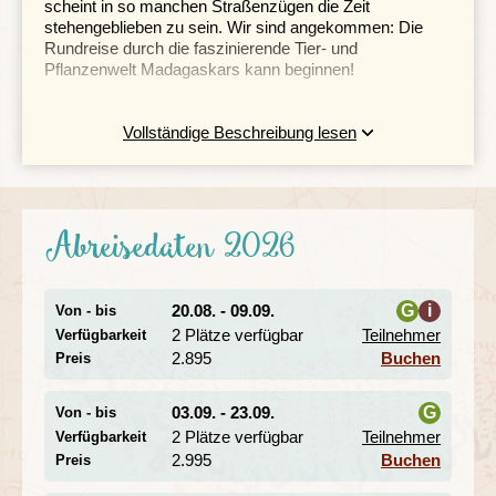
scheint in so manchen Straßenzügen die Zeit
stehengeblieben zu sein. Wir sind angekommen: Die
Rundreise durch die faszinierende Tier- und
Pflanzenwelt Madagaskars kann beginnen!
Vollständige Beschreibung lesen
Antsirabe – Einstiger Kurort im Hochland
Madagaskars
Tag 3 Antananarivo – Antsirabe
Tag 4 Antsirabe: optionale Fahrradtour Tritriva-See
Abreisedaten 2026
oder Andraikiba-See
20.08. - 09.09.
G
i
Von - bis
2 Plätze verfügbar
Teilnehmer
Verfügbarkeit
Unsere Reise führt uns ins zentrale Hochland nach
i
Antsirabe
. Dank seines kühleren Klimas und der
2.895
Buchen
Preis
Thermalquellen war die Stadt einst ein beliebter Kurort
für die französische Oberschicht. Noch heute zeugen
03.09. - 23.09.
G
Von - bis
koloniale Gebäude, allen voran das prächtige
Hôtel des
2 Plätze verfügbar
Teilnehmer
Verfügbarkeit
Thermes,
von dieser vergangenen Zeit. Die
i
2.995
Buchen
Preis
Einwohner:innen Antsirabes gehören überwiegend zum
Volk der Merina, deren Backsteinhäuser das Stadtbild