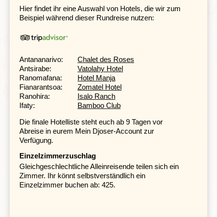
thront der
Mount Kianjasoa
. Umgeben ist sie von
Hier findet ihr eine Auswahl von Hotels, die wir zum
Teeplantagen, Reisfeldern und Weingärten – den
Beispiel während dieser Rundreise nutzen:
leckeren lokalen Wein können wir in den Restaurants
von Fianarantsoa probieren.
Antananarivo:
Chalet des Roses
Ambalavao – kunstvolle Papierherstellung im „Tor
Antsirabe:
Vatolahy Hotel
zum Süden”
Ranomafana:
Hotel Manja
Fianarantsoa:
Zomatel Hotel
Tag 10 Fianarantsoa – Ambalavao
Ranohira:
Isalo Ranch
Ifaty:
Bamboo Club
Die finale Hotelliste steht euch ab 9 Tagen vor
Abreise in eurem Mein Djoser-Account zur
Verfügung.
Einzelzimmerzuschlag
Gleichgeschlechtliche Alleinreisende teilen sich ein
Zimmer. Ihr könnt selbstverständlich ein
Einzelzimmer buchen ab: 425.