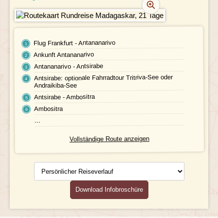
REZENSIONEN
PRAKTISCHE INFOS
Flug Frankfurt - Antananarivo
Ankunft Antananarivo
Unterkunft
FAQ
Antananarivo - Antsirabe
Antsirabe: optionale Fahrradtour Tritriva-See oder
FOTOS UND VIDEOS
Fluginformationen
Andraikiba-See
Antsirabe - Ambositra
BUCHEN
Transport
Ambositra
...
Leistungen
Vollständige Route anzeigen
Ausflüge
Persönlicher
Reisedokumente
Reiseverlauf
Geld
Download Infobroschüre
Mahlzeiten