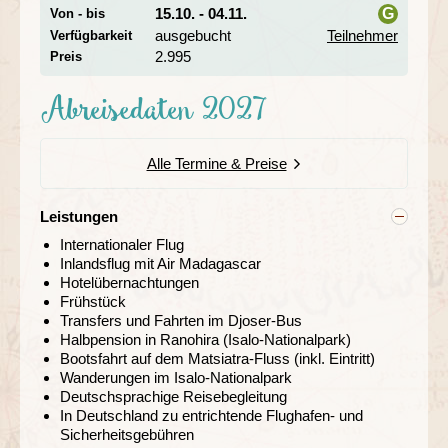
15.10. - 04.11.
G
Von - bis
ethnische Minderheit, die für ihre filigrane
ausgebucht
Teilnehmer
Holzschnitzkunst bekannt ist. Raffinierte Muster können
Verfügbarkeit
i
wir bereits an den Fassaden ihrer Häuser erkennen. Die
2.995
Preis
Vielfalt dieser beeindruckenden Schnitzarbeit bestaunen
wir in den vielen kleinen Läden in Ambositra. Bei den
Abreisedaten 2027
Begegnungen mit den Einheimischen erfahren wir mehr
über das Handwerk und haben die Gelegenheit, ein
lokales Souvenir zu erwerben.
Alle Termine & Preise
Ranomafana-Nationalpark – Heimat von Lemuren &
endemischen Vögeln
Leistungen
Internationaler Flug
Tag 7 Ambositra – Ranomafana NP
Inlandsflug mit Air Madagascar
Tag 8 Ranomafana NP
Hotelübernachtungen
Frühstück
Transfers und Fahrten im Djoser-Bus
Halbpension in Ranohira (Isalo-Nationalpark)
Bootsfahrt auf dem Matsiatra-Fluss (inkl. Eintritt)
Wanderungen im Isalo-Nationalpark
Deutschsprachige Reisebegleitung
In Deutschland zu entrichtende Flughafen- und
Sicherheitsgebühren