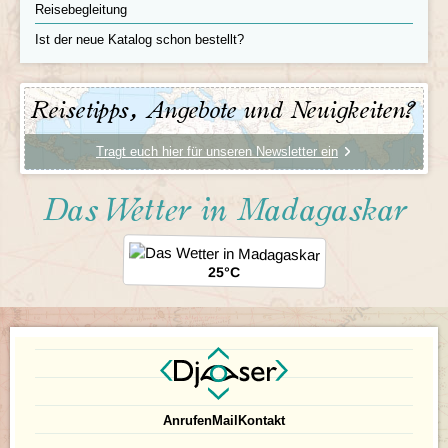
Reisebegleitung
Ist der neue Katalog schon bestellt?
Auf ein Wiedersehen in Madagaskar!
Tag 20 Périnet Analamazaotra Naturreservat –
Antananarivo
Reisetipps, Angebote und Neuigkeiten?
Tag 21 Flug Antananarivo
–
Frankfurt
Tragt euch hier für unseren Newsletter ein
Das Wetter in Madagaskar
25°C
Anrufen
Mail
Kontakt