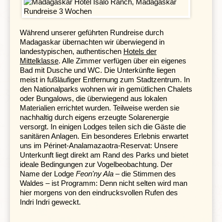
Während unserer geführten Rundreise durch
Madagaskar übernachten wir überwiegend in
landestypischen, authentischen
Hotels der
Mittelklasse
. Alle Zimmer verfügen über ein eigenes
Bad mit Dusche und WC. Die Unterkünfte liegen
meist in fußläufiger Entfernung zum Stadtzentrum. In
den Nationalparks wohnen wir in gemütlichen Chalets
oder Bungalows, die überwiegend aus lokalen
Materialien errichtet wurden. Teilweise werden sie
nachhaltig durch eigens erzeugte Solarenergie
versorgt. In einigen Lodges teilen sich die Gäste die
Unweit des intellektuellen Zentrums Madagaskars,
sanitären Anlagen.
Ein besonderes Erlebnis erwartet
Fianarantsoa
, geht unsere Madagaskar-Rundreise auf
uns im Périnet-Analamazaotra-Reservat: Unsere
dem Wasser weiter: Die Reisegruppe erwartet eine
Unterkunft liegt direkt am Rand des Parks und bietet
dreistündige Fahrt mit einem traditionellen Einbaum auf
ideale Bedingungen zur Vogelbeobachtung. Der
dem
Matsiatra-Fluss
. Vom Wasser aus bestaunen wir
Name der Lodge
Feon'ny Ala
– die Stimmen des
die herrliche, grüne Natur und haben beste Chancen,
Waldes – ist Programm: Denn nicht selten wird man
viele bunte Vögel zu beobachten.
In der Altstadt
hier morgens von den eindrucksvollen Rufen des
Fianarantsoas, dem Basse-Ville, mit seiner Kathedrale
Indri Indri geweckt.
aus dem 19. Jahrhundert, herrscht buntes Treiben. Über
Fianar, wie die Einheimischen die Stadt auch nennen,