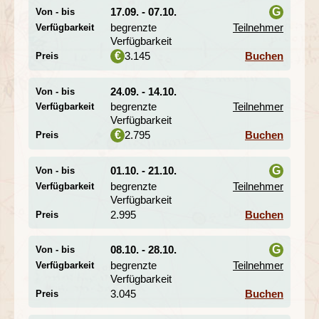
prägen. Die restaurierte Kathedrale mit ihren
17.09. - 07.10.
G
Von - bis
eindrucksvollen Fenstern lädt zum Besuch ein.
begrenzte
Teilnehmer
Verfügbarkeit
Besonders charmant ist eine Fahrt mit den bunten
i
Verfügbarkeit
Pousse-Pousse-Rikschas
, bei denen die Fahrer:innen
3.145
Buchen
€
Preis
gerne ihre Stadt und die lebhaften Märkte zeigen. Wer
den Antsirabe-Besuch sportlich gestalten möchte, sollte
unbedingt an der optional buchbaren Fahrradtour zu den
24.09. - 14.10.
Von - bis
malerischen Seen
Tritriva
oder
Andraikiba
teilnehmen.
begrenzte
Teilnehmer
Verfügbarkeit
Verfügbarkeit
2.795
Buchen
€
Preis
Meisterhafte Holzschnitzkunst in
Ambositra
01.10. - 21.10.
G
Von - bis
Tag 5 Antsirabe – Ambositra
begrenzte
Teilnehmer
Verfügbarkeit
Tag 6 Ambositra
i
Verfügbarkeit
2.995
Buchen
Preis
08.10. - 28.10.
G
Weiter geht es mit unserem komfortablen Djoser-Bus
Von - bis
nach
Ambositra
. Bereits die Fahrt dorthin ist ein
begrenzte
Teilnehmer
Verfügbarkeit
i
Höhepunkt auf unserer Etappe im Hochland
Verfügbarkeit
Madagaskars. Entlang spektakulärer Granitformationen
3.045
Buchen
Preis
sowie Mimosen- und Eukalyptuswäldern erreichen wir
das Städtchen. In der Region leben die
Zafimaniry
, eine