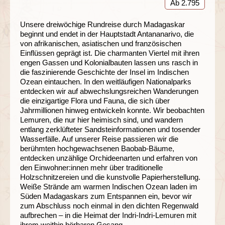
Ab 2.795
Unsere dreiwöchige Rundreise durch Madagaskar
beginnt und endet in der Hauptstadt Antananarivo, die
von afrikanischen, asiatischen und französischen
Einflüssen geprägt ist. Die charmanten Viertel mit ihren
engen Gassen und Kolonialbauten lassen uns rasch in
die faszinierende Geschichte der Insel im Indischen
Ozean eintauchen. In den weitläufigen Nationalparks
entdecken wir auf abwechslungsreichen Wanderungen
die einzigartige Flora und Fauna, die sich über
Jahrmillionen hinweg entwickeln konnte. Wir beobachten
Lemuren, die nur hier heimisch sind, und wandern
entlang zerklüfteter Sandsteinformationen und tosender
Wasserfälle. Auf unserer Reise passieren wir die
berühmten hochgewachsenen Baobab-Bäume,
entdecken unzählige Orchideenarten und erfahren von
den Einwohner:innen mehr über traditionelle
Holzschnitzereien und die kunstvolle Papierherstellung.
Weiße Strände am warmen Indischen Ozean laden im
Süden Madagaskars zum Entspannen ein, bevor wir
zum Abschluss noch einmal in den dichten Regenwald
aufbrechen – in die Heimat der Indri-Indri-Lemuren mit
ihrem weithin hörbaren Gesang.