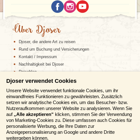
Zurück in Antananarivo bleibt Zeit für einen letzten
Bummel durch die Altstadt mit ihren Backsteinhäuschen
und historischen Bauwerken. Besonders lohnend ist ein
Besuch der
Ruinen des Königspalastes Rova
, der
anglikanischen Kirche, der katholischen Kathedrale oder
Über Djoser
des Museums mit den Überresten königlicher Schätze.
Ein weiterer Tipp: Im Botanischen und Zoologischen
Djoser, die andere Art zu reisen
Garten von
Tsimbazaza
können seltene Aye-Aye-
Lemuren und madagassische Schildkröten bestaunt
Rund um Buchung und Versicherungen
werden. Nach dieser unvergesslichen Rundreise in
Kontakt / Impressum
Madagaskar der vergangenen drei Wochen heißt es
Nachhaltigkeit bei Djoser
schließlich: Veloma und au revoir, Madagaskar – bis
zum nächsten Mal!
Reiseblog
Djoser verwendet Cookies
Informationen
Was die Djoser-Gruppenreisen besonders machen,
erzählen wir dir
hier
.
Unsere Website verwendet funktionale Cookies, um ihr
einwandfreies Funktionieren zu gewährleisten. Zusätzlich
Reisemessen
setzen wir analytische Cookies ein, um das Besucher- bzw.
Häufig gestellte Fragen
Nutzeraufkommen unserer Website zu analysieren. Wenn Sie
AGB
auf
„Alle akzeptieren“
klicken, stimmen Sie der Verwendung
von Marketing-Cookies zu. Diese umfassen auch Cookies für
Formblatt
personalisierte Werbung, die Ihre Daten zur
Datenschutz
Anzeigepersonalisierung an Google und andere Dritte
Informationstage
weitergeben können.