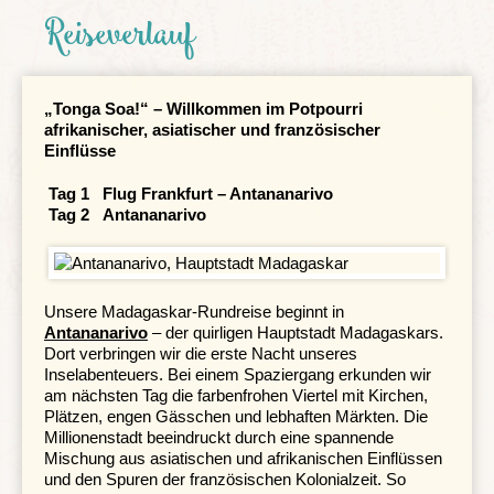
Reiseverlauf
Gesundheit
Individuelle An- & Abreise
„Tonga Soa!“ – Willkommen im Potpourri
Klima und Geografie
afrikanischer, asiatischer und französischer
Einflüsse
Tag 1 Flug Frankfurt – Antananarivo
Tag 2 Antananarivo
Unsere Madagaskar-Rundreise beginnt in
Antananarivo
– der quirligen Hauptstadt Madagaskars.
Dort verbringen wir die erste Nacht unseres
Inselabenteuers. Bei einem Spaziergang erkunden wir
am nächsten Tag die farbenfrohen Viertel mit Kirchen,
Plätzen, engen Gässchen und lebhaften Märkten. Die
Millionenstadt beeindruckt durch eine spannende
Mischung aus asiatischen und afrikanischen Einflüssen
und den Spuren der französischen Kolonialzeit. So