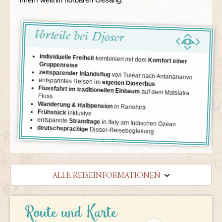
Vorteile bei Djoser
individuelle Freiheit
kombiniert mit dem
Komfort einer
Gruppenreise
zeitsparender Inlandsflug
von Tuléar nach Antananarivo
entspanntes Reisen im
eigenen Djoserbus
Flussfahrt im traditionellen Einbaum
auf dem Matsiatra
Fluss
Wanderung & Halbpension
in Ranohira
Frühstück
inklusive
entspannte
Strandtage
in Ifaty am Indischen Ozean
deutschsprachige
Djoser-Reisebegleitung
ALLE REISEINFORMATIONEN
REISEVERLAUF
Route und Karte
TERMINE | PREISE