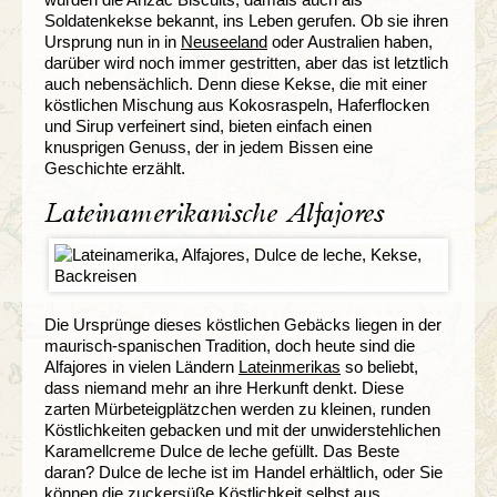
Soldatenkekse bekannt, ins Leben gerufen. Ob sie ihren
Ursprung nun in in
Neuseeland
oder Australien haben,
darüber wird noch immer gestritten, aber das ist letztlich
auch nebensächlich. Denn diese Kekse, die mit einer
köstlichen Mischung aus Kokosraspeln, Haferflocken
und Sirup verfeinert sind, bieten einfach einen
knusprigen Genuss, der in jedem Bissen eine
Geschichte erzählt.
Lateinamerikanische Alfajores
Die Ursprünge dieses köstlichen Gebäcks liegen in der
maurisch-spanischen Tradition, doch heute sind die
Alfajores in vielen Ländern
Lateinmerikas
so beliebt,
dass niemand mehr an ihre Herkunft denkt. Diese
zarten Mürbeteigplätzchen werden zu kleinen, runden
Köstlichkeiten gebacken und mit der unwiderstehlichen
Karamellcreme Dulce de leche gefüllt. Das Beste
daran? Dulce de leche ist im Handel erhältlich, oder Sie
können die zuckersüße Köstlichkeit selbst aus