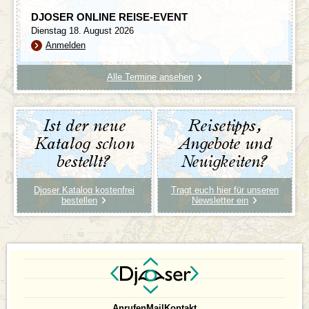
DJOSER ONLINE REISE-EVENT
Dienstag 18. August 2026
Anmelden
Alle Termine ansehen
Ist der neue
Reisetipps,
Katalog schon
Angebote und
bestellt?
Neuigkeiten?
Djoser Katalog kostenfrei
Tragt euch hier für unseren
bestellen
Newsletter ein
Anrufen
Mail
Kontakt