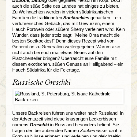
Bobotie
,
Biltong
oder gegrilltes Fleisch im Kopf. Doch
auch die süße Seite des Landes hat einiges zu bieten.
Zu Weihnachten werden in vielen südafrikanischen
Familien die traditionellen
Soetkoekies
gebacken – ein
verführerisches Gebäck, das mit Gewürzen, einem
Hauch Portwein oder süßem Sherry verfeinert wird. Kein
Wunder, dass jeder stolz sagt: "Meine Oma macht die
besten Soetkoekies!" Denn dieses Rezept wird von
Generation zu Generation weitergegeben. Warum also
nicht auch bei euch mal etwas Neues auf den
Plätzchenteller bringen? Überrascht eure Familie mit
diesem exotischen, süßen Genuss an Heiligabend – ein
Hauch Südafrika für die Feiertage.
Russische Oreschki
Unsere Backreisen führen uns weiter nach Russland. In
der Adventszeit sind diese knusprigen Leckerbissen
namens
Oreschki
in Russland besonders beliebt. Sie
tragen den bezaubernden Namen
Zaubernüsse
, da ihre
Form an Nüsse erinnert, und verleihen uns gleichzeitig