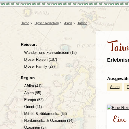
Tansania
Mexiko
Uganda
Peru
Surinam
Home
Djoser-Reiseblog
Asien
Taiwan
Tai
Reiseart
Wander- und Fahrradreisen
(18)
Erlebnis
Djoser Reisen
(187)
Djoser Family
(27)
Region
Ausgewählt
Afrika
(41)
Asien
T
Asien
(95)
Europa
(52)
Orient
(41)
Mittel- & Südamerika
(63)
Eine
Nordamerika & Ozeanien
(14)
Ozeanien
(3)