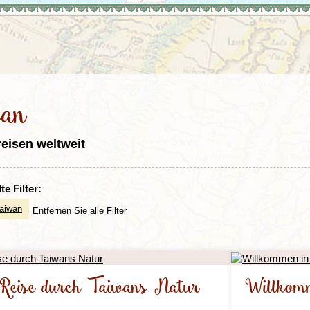
Irland
Island
e
Italien
wan
reisen weltweit
e Filter:
aiwan
Entfernen Sie alle Filter
 Reise durch Taiwans Natur
Willkomm