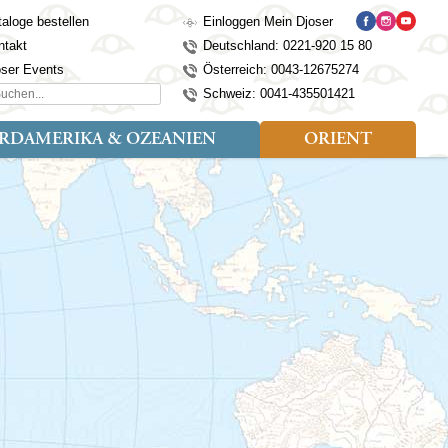
aloge bestellen
Einloggen Mein Djoser
ntakt
Deutschland: 0221-920 15 80
oser Events
Österreich: 0043-12675274
hen...
Schweiz: 0041-435501421
RDAMERIKA & OZEANIEN
ORIENT
eise
der
Art der Reise
Länder
Länder
isen (4)
utan
Kosovo
Djoser Reisen (5)
Alaska
Nepal
Ägypten
mily (2)
ina
Kroatien
Djoser Family (5)
Australien
Seidenstraße
Israel
dien
Lettland
Wander- und Fahrradreisen
Kanada
Singapur
Jordanien
donesien
Litauen
(2)
Neuseeland
Sri Lanka
Marokko
pan
Madeira
USA
Südkorea
Oman
mbodscha
Mazedonien
Taiwan
Türkei
sachstan
Montenegro
Thailand
rgistan
Polen
Tibet
os
Portugal
Turkmenistan
laysia
Schottland
Usbekistan
ngolei
Serbien
Vietnam
Spanien