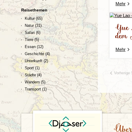
Mehr
Reisethemen
Kultur
(65)
Yue 
Natur
(31)
dem
Safari
(6)
Tiere
(5)
Essen
(12)
Mehr
Geschichte
(4)
Unterkunft
(2)
Sport
(1)
Vorherige 
Städte
(4)
Wandern
(5)
Transport
(1)
Über