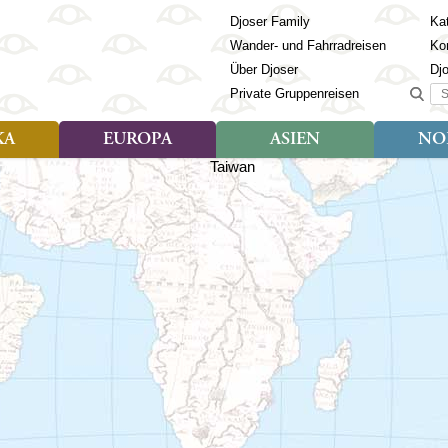
Djoser Family
Kat
Wander- und Fahrradreisen
Ko
Über Djoser
Dj
Suc
Private Gruppenreisen
KA
EUROPA
ASIEN
NO
Art der Reise
Art der Reise
Länder
Art der R
Län
ien
Djoser Reisen (9)
Djoser Reisen (23)
Albanien
Djoser Re
Bh
Djoser Family (3)
Djoser Family (12)
Andorra
Djoser Fa
Ch
Wander- und Fahrradreisen
Wander- und Fahrradreisen
Armenien
In
(6)
(1)
Aserbaidschan
In
ca
Azoren
Ja
Balkan
Ka
isch Guayana
Baltikum
Ka
la
Bosnien & Herzegowina
Ki
Estland
La
s
Finnland
Ma
en
Georgien
Mo
Griechenland