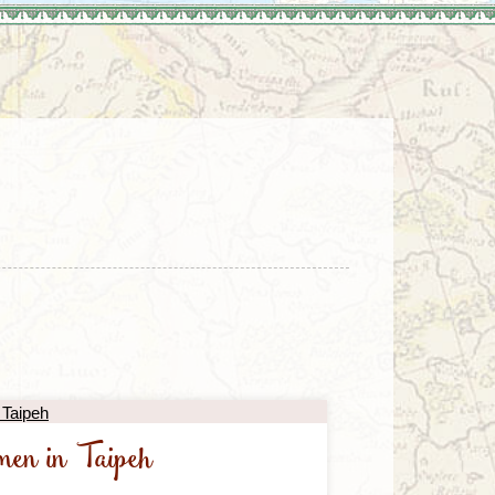
Türkei
Wales
en in Taipeh