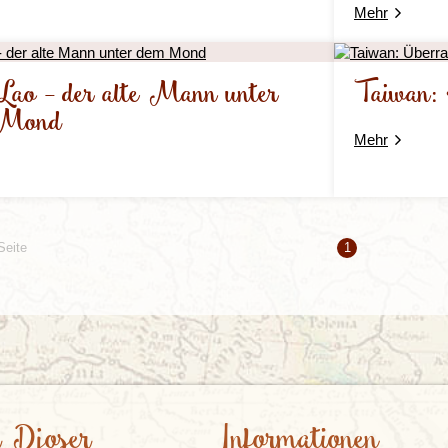
Mehr
Lao - der alte Mann unter
Taiwan: 
 Mond
Mehr
Seite
1
 Djoser
Informationen