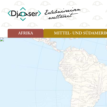
AFRIKA
MITTEL- UND SÜDAMERI
Art der Reise
Art der Reise
Länder
Länder
Djoser Reisen (8)
Djoser Reisen (13)
Ägypten
Argentin
Djoser Family (5)
Djoser Family (8)
Botswana
Bolivien
Wander- und Fahrradreisen
Eswatini (Swasiland)
Brasilien
(1)
Kap Verde
Chile
Kenia
Costa Ri
Lesotho
Ecuador
Madagaskar
Französ
Marokko
Guatema
Namibia
Guyana
Sansibar
Hondura
Simbabwe
Kolumbi
Südafrika
Kuba